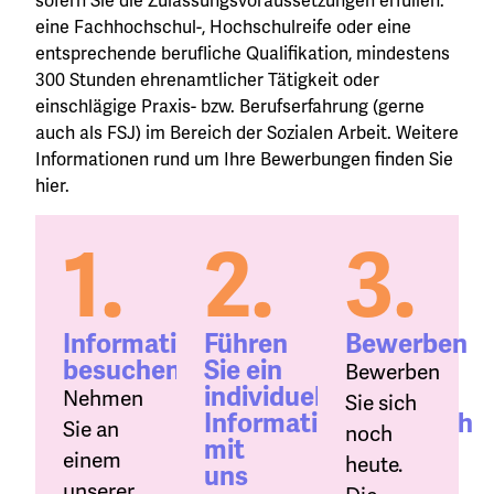
sofern Sie die Zulassungsvoraussetzungen erfüllen:
eine Fachhochschul-, Hochschulreife oder eine
entsprechende berufliche Qualifikation, mindestens
300 Stunden ehrenamtlicher Tätigkeit oder
einschlägige Praxis- bzw. Berufserfahrung (gerne
auch als FSJ) im Bereich der Sozialen Arbeit. Weitere
Informationen rund um Ihre Bewerbungen finden Sie
hier.
1.
2.
3.
Informationsveranstaltung
Führen
Bewerben
besuchen
Sie ein
Bewerben
individuelles
Nehmen
Sie sich
Informationsgespräch
Sie an
noch
mit
einem
heute.
uns
unserer