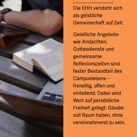
Die EHH versteht sich
als geistliche
Gemeinschaft auf Zeit.
Geistliche Angebote
wie Andachten,
Gottesdienste und
gemeinsame
Reflexionszeiten sind
fester Bestandteil des
Campuslebens –
freiwillig, offen und
einladend. Dabei wird
Wert auf persönliche
Freiheit gelegt: Glaube
soll Raum haben, ohne
vereinnahmend zu sein.